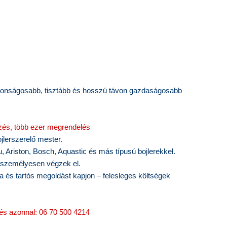
biztonságosabb, tisztább és hosszú távon gazdaságosabb
zés, több ezer megrendelés
ojlerszerelő mester.
 Ariston, Bosch, Aquastic és más típusú bojlerekkel.
 személyesen végzek el.
 és tartós megoldást kapjon – felesleges költségek
és azonnal: 06 70 500 4214