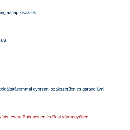
ég aznap kiszállok
kára
l
szolgáltatásommal gyorsan, szakszerűen és garanciával
javítás, csere Budapesten és Pest vármegyében.