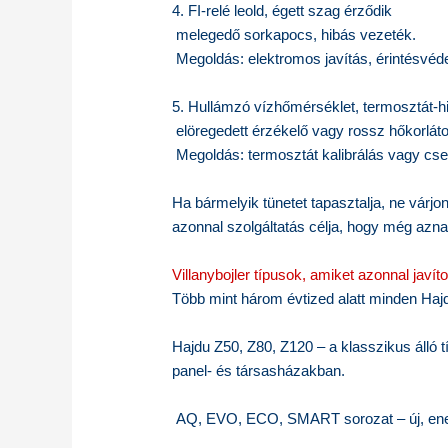
4. FI-relé leold, égett szag érződik
melegedő sorkapocs, hibás vezeték.
Megoldás: elektromos javítás, érintésvéd
5. Hullámzó vízhőmérséklet, termosztát-h
elöregedett érzékelő vagy rossz hőkorlát
Megoldás: termosztát kalibrálás vagy cse
Ha bármelyik tünetet tapasztalja, ne várjo
azonnal szolgáltatás célja, hogy még azna
Villanybojler típusok, amiket azonnal javít
Több mint három évtized alatt minden Hajd
Hajdu Z50, Z80, Z120 – a klasszikus álló t
panel- és társasházakban.
AQ, EVO, ECO, SMART sorozat – új, ene