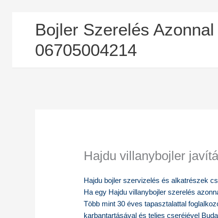
Skip
Bojler Szerelés Azonnal
to
content
06705004214
Hajdu villanybojler javít
Hajdu bojler szervizelés és alkatrészek cs
Ha egy Hajdu villanybojler szerelés azonna
Több mint 30 éves tapasztalattal foglalkoz
karbantartásával és teljes cseréjével Bu