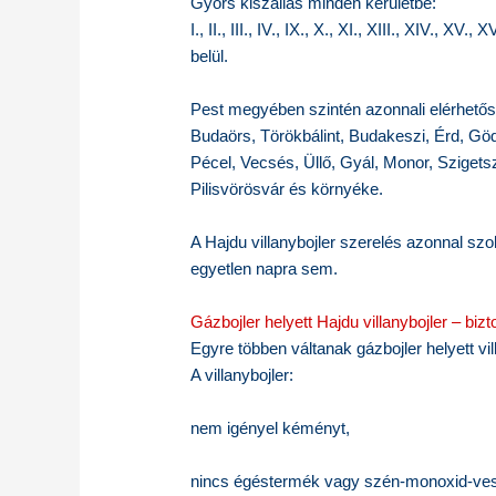
Gyors kiszállás minden kerületbe:
I., II., III., IV., IX., X., XI., XIII., XIV., XV
belül.
Pest megyében szintén azonnali elérhetős
Budaörs, Törökbálint, Budakeszi, Érd, Gö
Pécel, Vecsés, Üllő, Gyál, Monor, Sziget
Pilisvörösvár és környéke.
A Hajdu villanybojler szerelés azonnal szo
egyetlen napra sem.
Gázbojler helyett Hajdu villanybojler – b
Egyre többen váltanak gázbojler helyett vil
A villanybojler:
nem igényel kéményt,
nincs égéstermék vagy szén-monoxid-ves