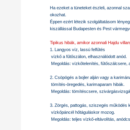
Ha ezeket a tüneteket észleli, azonnal s
okozhat.
Éppen ezért létezik szolgáltatásom lényeg
kiszállással Budapesten és Pest vármegy
Tipikus hibák, amikor azonnali Hajdu villan
1. Langyos víz, lassú felfűtés
vízkő a fűtőszálon, elhasználódott anód.
Megoldás: vízkőtelenítés, fűtőszálcsere, 
2. Csöpögés a bojler alján vagy a karimán
tömítés-öregedés, karimaparam hibák.
Megoldás: tömítéscsere, szivárgásvizsgál
3. Zörgés, pattogás, sziszegés működés 
vízkőpáncél hőtáguláskor mozog.
Megoldás: teljes vízkő-eltávolítás, anódcs