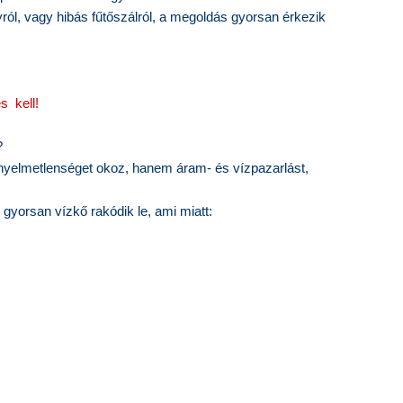
yról, vagy hibás fűtőszálról, a megoldás gyorsan érkezik
s kell!
?
nyelmetlenséget okoz, hanem áram- és vízpazarlást,
gyorsan vízkő rakódik le, ami miatt: