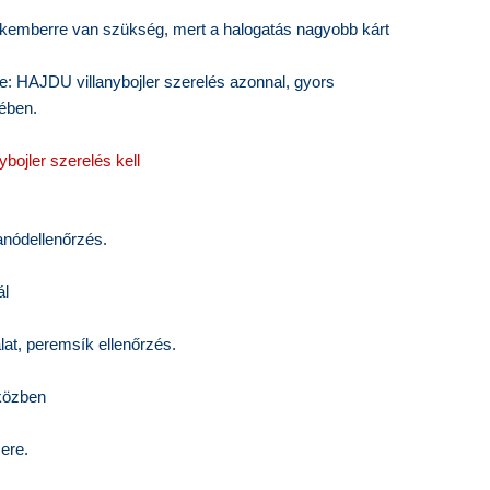
zakemberre van szükség, mert a halogatás nagyobb kárt
e: HAJDU villanybojler szerelés azonnal, gyors
ében.
ybojler szerelés kell
anódellenőrzés.
ál
at, peremsík ellenőrzés.
közben
ere.