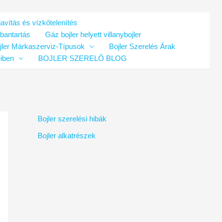
avítás és vízkőtelenítés
rbantartás
Gáz bojler helyett villanybojler
jler Márkaszerviz-Típusok
Bojler Szerelés Árak
eiben
BOJLER SZERELŐ BLOG
Bojler szerelési hibák
Bojler alkatrészek