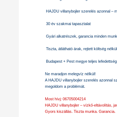
HAJDU villanybojler szerelés azonnal – m
30 év szakmai tapasztalat
Gyári alkatrészek, garancia minden mun
Tiszta, átlátható árak, rejtett költség nélkü
Budapest + Pest megye teljes lefedettség
Ne maradjon melegvíz nélkül!
A HAJDU villanybojler szerelés azonnal 
megoldom a problémát.
Most hívj: 06705004214
HAJDU villanybojler – vízkő-eltávolítás, 
Gyors kiszállás. Tiszta munka. Garancia.