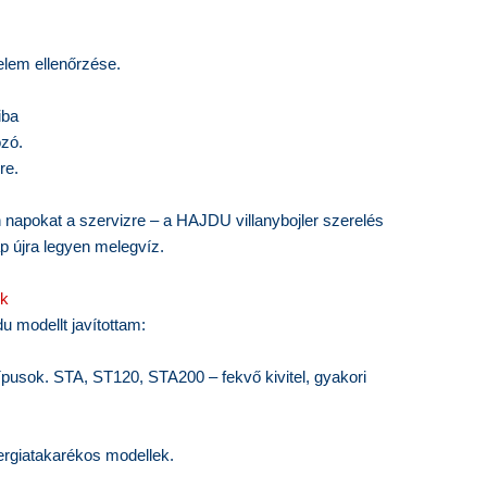
elem ellenőrzése.
iba
ozó.
re.
n napokat a szervizre – a HAJDU villanybojler szerelés
p újra legyen melegvíz.
ok
u modellt javítottam:
ípusok.
STA, ST120, STA200 – fekvő kivitel, gyakori
rgiatakarékos modellek.