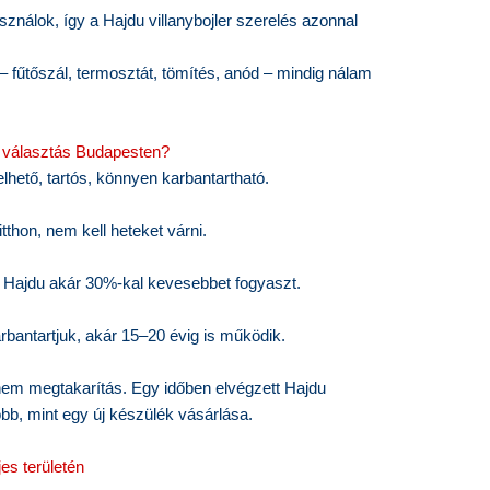
ználok, így a Hajdu villanybojler szerelés azonnal
– fűtőszál, termosztát, tömítés, anód – mindig nálam
bb választás Budapesten?
hető, tartós, könnyen karbantartható.
itthon, nem kell heteket várni.
t Hajdu akár 30%-kal kevesebbet fogyaszt.
bantartjuk, akár 15–20 évig is működik.
nem megtakarítás. Egy időben elvégzett Hajdu
óbb, mint egy új készülék vásárlása.
es területén