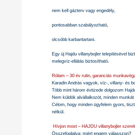
nem kell gázterv vagy engedély,
pontosabban szabályozható,
olcsóbb karbantartani.
Egy új Hajdu villanybojler telepítésével 
melegvíz-ellátás biztosítható.
Rólam – 30 év rutin, garanciás munkavég
Karadin András vagyok, víz-, villany- és b
Több mint három évtizede dolgozom Hajdu,
Nem küldök alvállalkozót, minden munkát
Célom, hogy minden ügyfelem gyors, tiszta
nélkül.
Hívjon most – HAJDU villanybojler szerel
Összefoglalva: miért engem válasszon?