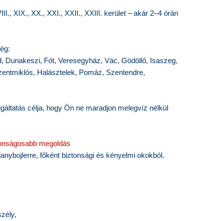
., XVIII., XIX., XX., XXI., XXII., XXIII. kerület – akár 2–4 órán
ég:
d, Dunakeszi, Fót, Veresegyház, Vác, Gödöllő, Isaszeg,
szentmiklós, Halásztelek, Pomáz, Szentendre,
lgáltatás célja, hogy Ön ne maradjon melegvíz nélkül
iztonságosabb megoldás
lanybojlerre, főként biztonsági és kényelmi okokból.
zély,