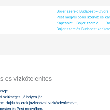
Bojler szerelő Budapest – Gyors j
Pest megyei bojler szerviz és ka
Kapcsolat – Bojler szerelő
Bo
Bojler szerelés Budapest kerület
ás és vízkőtelenítés
eréje
l szükséges, jó helyen jár.
om Hajdu bojlerek javításával, vízkőtelenítésével,
dapesten és Pest megyében.