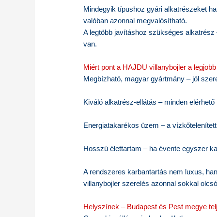
Mindegyik típushoz gyári alkatrészeket has
valóban azonnal megvalósítható.
A legtöbb javításhoz szükséges alkatrész 
van.
Miért pont a HAJDU villanybojler a legjo
Megbízható, magyar gyártmány – jól szerel
Kiváló alkatrész-ellátás – minden elérhető 
Energiatakarékos üzem – a vízkőtelenítet
Hosszú élettartam – ha évente egyszer kar
A rendszeres karbantartás nem luxus, ha
villanybojler szerelés azonnal sokkal olcs
Helyszínek – Budapest és Pest megye telj