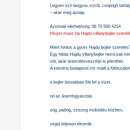
Legyen szó langyos vízről, csöpögő tartál
– akár még aznap.
Azonnali elérhetőség: 06 70 500 4214
Hívjon most, ha Hajdu villanybojler szerelé
Miért fontos a gyors Hajdu bojler szerelés
Egy hibás Hajdu villanybojler nemcsak ké
sőt, akár áramütésveszélyt is jelenthet.
A kemény budapesti víz miatt a fűtőszálon 
a bojler lassabban fűti fel a vizet,
nő az áramfogyasztás,
zúg, pattog, sziszeg működés közben,
végül teljesen elromlik.