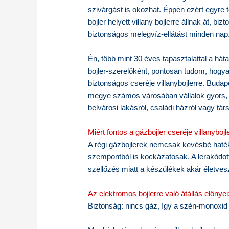
szivárgást is okozhat. Éppen ezért egyre
bojler helyett villany bojlerre állnak át, bi
biztonságos melegvíz-ellátást minden nap
Én, több mint 30 éves tapasztalattal a háta
bojler-szerelőként, pontosan tudom, hogyan
biztonságos cseréje villanybojlerre. Buda
megye számos városában vállalok gyors, s
belvárosi lakásról, családi házról vagy tár
Miért fontos a gázbojler cseréje villanybojl
A régi gázbojlerek nemcsak kevésbé haté
szempontból is kockázatosak. A lerakódo
szellőzés miatt a készülékek akár életves
Az elektromos bojlerre való átállás előnyei
Biztonság: nincs gáz, így a szén-monoxi