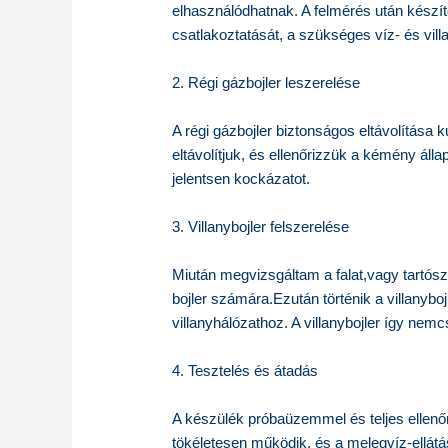
elhasználódhatnak. A felmérés után készíte
csatlakoztatását, a szükséges víz- és vill
2. Régi gázbojler leszerelése
A régi gázbojler biztonságos eltávolítása 
eltávolítjuk, és ellenőrizzük a kémény áll
jelentsen kockázatot.
3. Villanybojler felszerelése
Miután megvizsgáltam a falat,vagy tartósz
bojler számára.Ezután történik a villanybo
villanyhálózathoz. A villanybojler így n
4. Tesztelés és átadás
A készülék próbaüzemmel és teljes ellenő
tökéletesen működik, és a melegvíz-ellátás