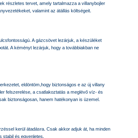
k részletes tervet, amely tartalmazza a villanybojler
anyvezetékeket, valamint az átállás költségeit.
kulcsfontosságú. A gázcsövet lezárjuk, a készüléket
apotát. A kéményt lezárjuk, hogy a továbbiakban ne
erkezetet, eldöntöm,hogy biztonságos e az új villany
jler felszerelése, a csatlakoztatás a meglévő víz- és
emcsak biztonságosan, hanem hatékonyan is üzemel.
rzéssel kerül átadásra. Csak akkor adjuk át, ha minden
 stabil és egyenletes.