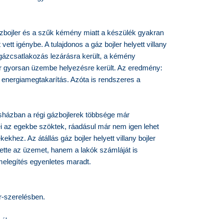
gázbojler és a szűk kémény miatt a készülék gyakran
vett igénybe. A tulajdonos a gáz bojler helyett villany
gi gázcsatlakozás lezárásra került, a kémény
ler gyorsan üzembe helyezésre került. Az eredmény:
s energiamegtakarítás. Azóta is rendszeres a
asházban a régi gázbojlerek többsége már
ei az egekbe szöktek, ráadásul már nem igen lehet
ekhez. Az átállás gáz bojler helyett villany bojler
tte az üzemet, hanem a lakók számláját is
melegítés egyenletes maradt.
er-szerelésben.