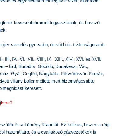
orsan és egyenletesen melegítik a vizet, akár több
ojlerek kevesebb áramot fogyasztanak, és hosszú
nek.
 bojler-szerelés gyorsabb, olcsóbb és biztonságosabb.
., IV., VI., VII., VIII., IX., XIII., XIV., XVI. és XVII.
an – Érd, Budaörs, Gödöllő, Dunakeszi, Vác,
ház, Gyál, Cegléd, Nagykáta, Pilisvörösvár, Pomáz,
lyett villany bojler mellett, mert biztonságosabb,
 megoldást keresett.
jlerre?
ülék és a kémény állapotát. Ez kritikus, hiszen a régi
i használatra, és a csatlakozó gázvezetékek is