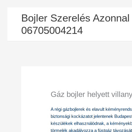
Skip
Bojler Szerelés Azonnal
to
content
06705004214
Gáz bojler helyett villan
A régi gázbojlerek és elavult kéményrend
biztonsági kockázatot jelentenek Budapes
készülékek elhasználódnak, a kéményekbe
törmelék akadályozza a füstgáz távozásá