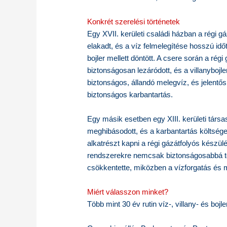
Konkrét szerelési történetek
Egy XVII. kerületi családi házban a régi 
elakadt, és a víz felmelegítése hosszú időt 
bojler mellett döntött. A csere során a ré
biztonságosan lezáródott, és a villanyboj
biztonságos, állandó melegvíz, és jelentő
biztonságos karbantartás.
Egy másik esetben egy XIII. kerületi társ
meghibásodott, és a karbantartás költség
alkatrészt kapni a régi gázátfolyós készülék
rendszerekre nemcsak biztonságosabbá te
csökkentette, miközben a vízforgatás és 
Miért válasszon minket?
Több mint 30 év rutin víz-, villany- és bojl