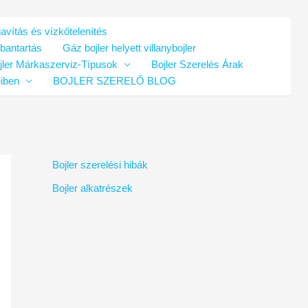
avítás és vízkőtelenítés
rbantartás
Gáz bojler helyett villanybojler
jler Márkaszerviz-Típusok
Bojler Szerelés Árak
eiben
BOJLER SZERELŐ BLOG
Bojler szerelési hibák
Bojler alkatrészek