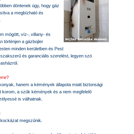
 többen döntenek úgy, hogy gáz
ztosítva a megbízható és
.
m mögött, víz-, villany- és
 történjen a gázbojler
pesten minden kerületben és Pest
zakszerű és garanciális szerelést, legyen szó
sasházról.
erre?
konyak, hanem a kémények állapota miatt biztonsági
tt korom, a szűk kémények és a nem megfelelő
zélyessé is válhatnak.
:
d kockázat megszűnik.