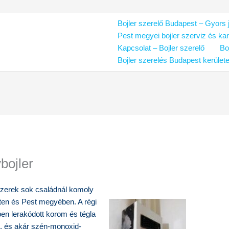
Bojler szerelő Budapest – Gyors j
Pest megyei bojler szerviz és ka
Kapcsolat – Bojler szerelő
Bo
Bojler szerelés Budapest kerület
ybojler
szerek sok családnál komoly
ten és Pest megyében. A régi
n lerakódott korom és tégla
t, és akár szén-monoxid-