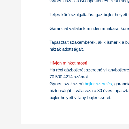
Gyors kiszállás Budapesten és Pest meg
Teljes körű szolgáltatás: gáz bojler helyett 
Garanciát vállalunk minden munkára, korr
Tapasztalt szakemberek, akik ismerik a b
házak adottságait.
Hívjon minket most!
Ha régi gázbojlerét szeretné villanybojle
70 500 4214 számot.
Gyors, szakszerű
bojler szerelés
, garanc
biztonságát – válassza a 30 éves tapaszta
bojler helyett villany bojler cserét.