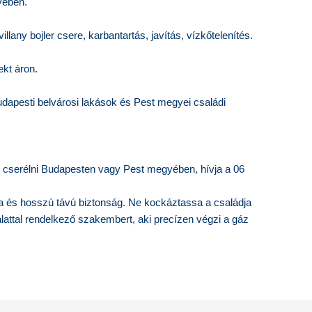
yében.
villany bojler csere, karbantartás, javítás, vízkőtelenítés.
ekt áron.
udapesti belvárosi lakások és Pest megyei családi
rre cserélni Budapesten vagy Pest megyében, hívja a 06
ia és hosszú távú biztonság. Ne kockáztassa a családja
lattal rendelkező szakembert, aki precízen végzi a gáz