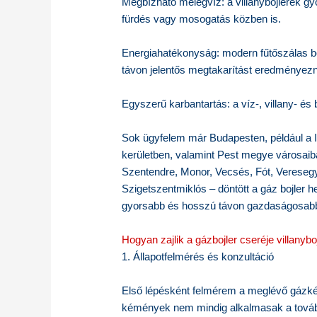
Megbízható melegvíz: a villanybojlerek gy
fürdés vagy mosogatás közben is.
Energiahatékonyság: modern fűtőszálas b
távon jelentős megtakarítást eredményez
Egyszerű karbantartás: a víz-, villany- és
Sok ügyfelem már Budapesten, például a II., III
kerületben, valamint Pest megye városaib
Szentendre, Monor, Vecsés, Fót, Veresegy
Szigetszentmiklós – döntött a gáz bojler he
gyorsabb és hosszú távon gazdaságosabb
Hogyan zajlik a gázbojler cseréje villanybo
1. Állapotfelmérés és konzultáció
Első lépésként felmérem a meglévő gázkész
kémények nem mindig alkalmasak a tovább