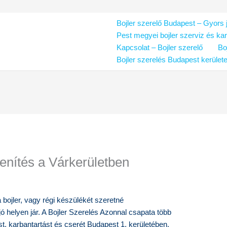
Bojler szerelő Budapest – Gyors j
Pest megyei bojler szerviz és ka
Kapcsolat – Bojler szerelő
Bo
Bojler szerelés Budapest kerület
elenítés a Várkerületben
 bojler, vagy régi készülékét szeretné
ó helyen jár. A Bojler Szerelés Azonnal csapata több
tást, karbantartást és cserét Budapest 1. kerületében,