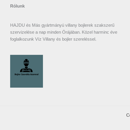
Rólunk
HAJDU és Más gyártmányú villany bojlerek szakszerű
szervizelése a nap minden Órájában. Közel harminc éve
foglalkozunk Víz Villany és bojler szereléssel.
C