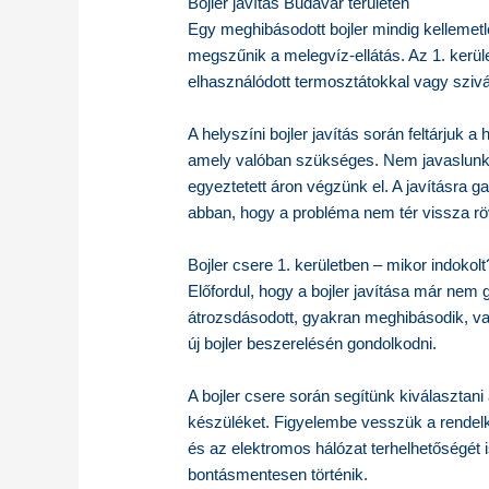
Bojler javítás Budavár területén
Egy meghibásodott bojler mindig kellemetle
megszűnik a melegvíz-ellátás. Az 1. kerül
elhasználódott termosztátokkal vagy szivá
A helyszíni bojler javítás során feltárjuk a
amely valóban szükséges. Nem javaslunk 
egyeztetett áron végzünk el. A javításra ga
abban, hogy a probléma nem tér vissza röv
Bojler csere 1. kerületben – mikor indokolt
Előfordul, hogy a bojler javítása már nem
átrozsdásodott, gyakran meghibásodik, v
új bojler beszerelésén gondolkodni.
A bojler csere során segítünk kiválasztan
készüléket. Figyelembe vesszük a rendelke
és az elektromos hálózat terhelhetőségét i
bontásmentesen történik.