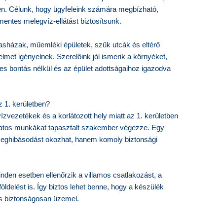
n. Célunk, hogy ügyfeleink számára megbízható,
entes melegvíz-ellátást biztosítsunk.
rsasházak, műemléki épületek, szűk utcák és eltérő
lmet igényelnek. Szerelőink jól ismerik a környéket,
ges bontás nélkül és az épület adottságaihoz igazodva
z 1. kerületben?
vízvezetékek és a korlátozott hely miatt az 1. kerületben
olatos munkákat tapasztalt szakember végezze. Egy
 meghibásodást okozhat, hanem komoly biztonsági
den esetben ellenőrzik a villamos csatlakozást, a
öldelést is. Így biztos lehet benne, hogy a készülék
s biztonságosan üzemel.