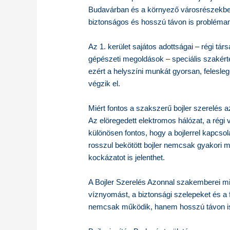
Budavárban és a környező városrészekbe
biztonságos és hosszú távon is problémam
Az 1. kerület sajátos adottságai – régi tá
gépészeti megoldások – speciális szakérte
ezért a helyszíni munkát gyorsan, felesle
végzik el.
Miért fontos a szakszerű bojler szerelés a
Az elöregedett elektromos hálózat, a régi 
különösen fontos, hogy a bojlerrel kapcs
rosszul bekötött bojler nemcsak gyakori
kockázatot is jelenthet.
A Bojler Szerelés Azonnal szakemberei min
víznyomást, a biztonsági szelepeket és a f
nemcsak működik, hanem hosszú távon i