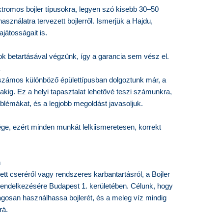
ektromos bojler típusokra, legyen szó kisebb 30–50
asználatra tervezett bojlerről. Ismerjük a Hajdu,
ajátosságait is.
sok betartásával végzünk, így a garancia sem vész el.
k
 számos különböző épülettípusban dolgoztunk már, a
ázakig. Ez a helyi tapasztalat lehetővé teszi számunkra,
blémákat, és a legjobb megoldást javasoljuk.
ge, ezért minden munkát lelkiismeretesen, korrekt
n
ett cseréről vagy rendszeres karbantartásról, a Bojler
rendelkezésére Budapest 1. kerületében. Célunk, hogy
gosan használhassa bojlerét, és a meleg víz mindig
rá.