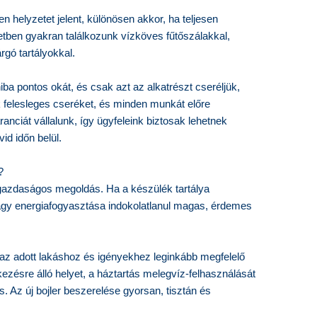
n helyzetet jelent, különösen akkor, ha teljesen
etben gyakran találkozunk vízköves fűtőszálakkal,
rgó tartályokkal.
 hiba pontos okát, és csak azt az alkatrészt cseréljük,
felesleges cseréket, és minden munkát előre
ranciát vállalunk, így ügyfeleink biztosak lehetnek
id időn belül.
?
 gazdaságos megoldás. Ha a készülék tartálya
agy energiafogyasztása indokolatlanul magas, érdemes
i az adott lakáshoz és igényekhez leginkább megfelelő
zésre álló helyet, a háztartás melegvíz-felhasználását
s. Az új bojler beszerelése gyorsan, tisztán és