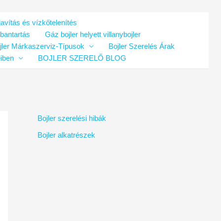
avítás és vízkőtelenítés
rbantartás
Gáz bojler helyett villanybojler
jler Márkaszerviz-Típusok
Bojler Szerelés Árak
eiben
BOJLER SZERELŐ BLOG
Bojler szerelési hibák
Bojler alkatrészek