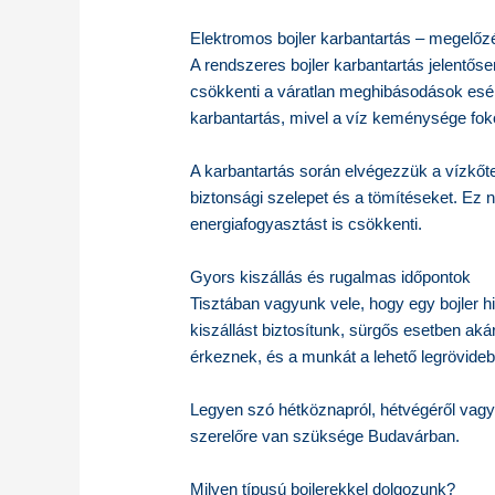
Elektromos bojler karbantartás – megelőz
A rendszeres bojler karbantartás jelentős
csökkenti a váratlan meghibásodások esély
karbantartás, mivel a víz keménysége fok
A karbantartás során elvégezzük a vízkőtel
biztonsági szelepet és a tömítéseket. Ez 
energiafogyasztást is csökkenti.
Gyors kiszállás és rugalmas időpontok
Tisztában vagyunk vele, hogy egy bojler h
kiszállást biztosítunk, sürgős esetben ak
érkeznek, és a munkát a lehető legrövidebb 
Legyen szó hétköznapról, hétvégéről vagy
szerelőre van szüksége Budavárban.
Milyen típusú bojlerekkel dolgozunk?