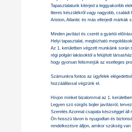
Tapasztalatunk kiterjed a leggyakoribb el
literes készülékről vagy nagyobb, családi h
Ariston, Atlantic és más elterjedt márkák s
Minden javítást és cserét a gyártói előírá
Helyi tapasztalat, megbízható megoldáso
Az 1. kerületben végzett munkáink során
régi polgári lakásoktól a felújított társash
hogy gyorsan felismerjük az esetleges pro
Számunkra fontos az ügyfelek elégedettsé
hozzáállással végzünk el.
Hívjon minket bizalommal az 1. kerületbe
Legyen szó sürgős bojler javításról, tervez
Szerelés Azonnal csapata készséggel áll 
Ön hosszú távon is nyugodtan és biztonsá
rendelkezésre álljon, amikor szükség van 