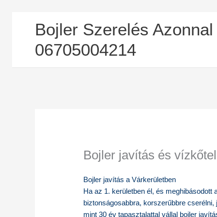
Skip
Bojler Szerelés Azonnal
to
content
06705004214
Bojler javítás és vízkőt
Bojler javítás a Várkerületben
Ha az 1. kerületben él, és meghibásodott a
biztonságosabbra, korszerűbbre cserélni, j
mint 30 év tapasztalattal vállal bojler javí