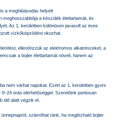
és a meghibásodás helyett
en meghosszabbítja a készülék élettartamát, és
ét. Az 1. kerületben különösen javasolt az éves
ozott vízkőképződést okozhat.
enítést, ellenőrizzük az elektromos alkatrészeket, a
nemcsak a bojler élettartamát növeli, hanem az
iba nem várhat napokat. Ezért az 1. kerületben gyors
ár 0–24 órás elérhetőséggel. Szerelőink pontosan
idő alatt végzik el.
 ünnepnapról, számíthat ránk, ha megbízható bojler