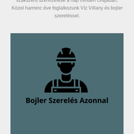
szakszerű szervizelése a nap minden Órájában.
Közel harminc éve foglalkozunk Víz Villany és bojler
szereléssel.