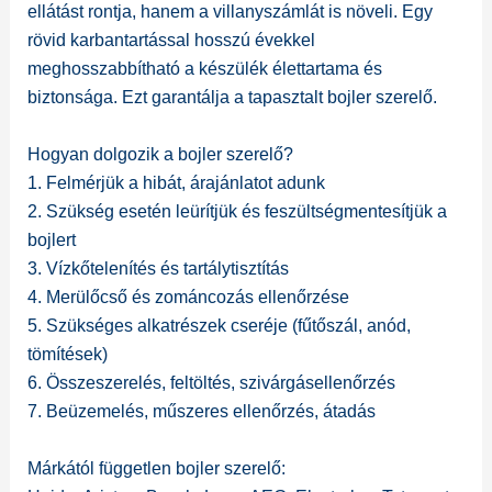
ellátást rontja, hanem a villanyszámlát is növeli. Egy
rövid karbantartással hosszú évekkel
meghosszabbítható a készülék élettartama és
biztonsága. Ezt garantálja a tapasztalt bojler szerelő.
Hogyan dolgozik a bojler szerelő?
1. Felmérjük a hibát, árajánlatot adunk
2. Szükség esetén leürítjük és feszültségmentesítjük a
bojlert
3. Vízkőtelenítés és tartálytisztítás
4. Merülőcső és zománcozás ellenőrzése
5. Szükséges alkatrészek cseréje (fűtőszál, anód,
tömítések)
6. Összeszerelés, feltöltés, szivárgásellenőrzés
7. Beüzemelés, műszeres ellenőrzés, átadás
Márkától független bojler szerelő: