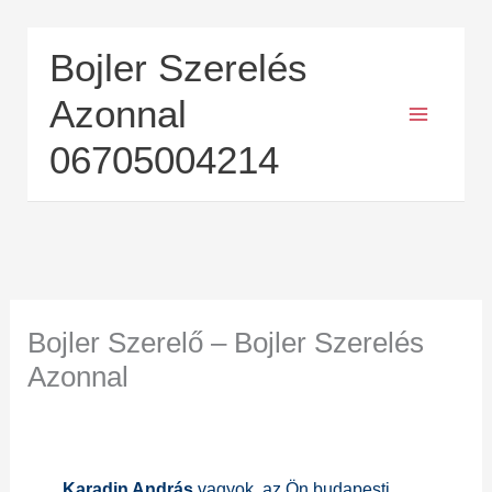
Skip
Bojler Szerelés
to
content
Azonnal
06705004214
Bojler Szerelő – Bojler Szerelés
Azonnal
Karadin András
vagyok, az Ön budapesti