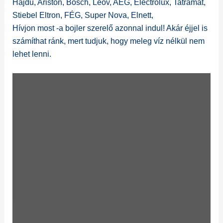
Hajdu, Ariston, Bosch, Leov, AEG, Electrolux, Tatramat,
Stiebel Eltron, FÉG, Super Nova, Elnett,
Hívjon most -a bojler szerelő azonnal indul! Akár éjjel is
számíthat ránk, mert tudjuk, hogy meleg víz nélkül nem
lehet lenni.