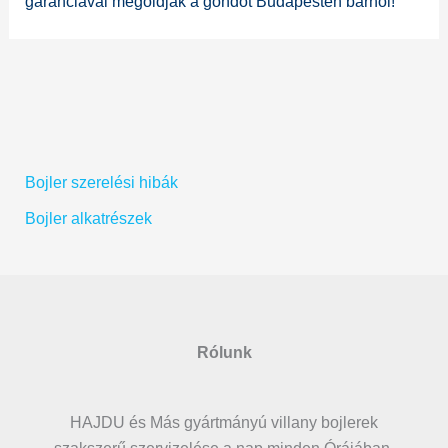
garanciával megoldják a gondot Budapesten bárhol!
Bojler szerelési hibák
Bojler alkatrészek
Rólunk
HAJDU és Más gyártmányú villany bojlerek