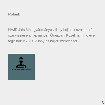
Rólunk
HAJDU és Más gyártmányú villany bojlerek szakszerű
szervizelése a nap minden Órájában. Közel harminc éve
foglalkozunk Víz Villany és bojler szereléssel.
C