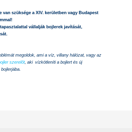
e van szüksége a XIV. kerületben vagy Budapest
ommal!
pasztalattal vállalják bojlerek javítását,
sát.
lémát megoldok, ami a víz, villany hálózat, vagy az
ojler szerelőt
, aki vízkötleníti a bojlert és új
 bojlerjába.