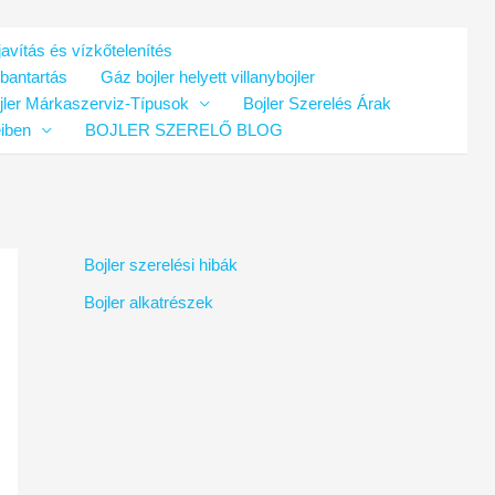
avítás és vízkőtelenítés
rbantartás
Gáz bojler helyett villanybojler
jler Márkaszerviz-Típusok
Bojler Szerelés Árak
eiben
BOJLER SZERELŐ BLOG
Bojler szerelési hibák
Bojler alkatrészek