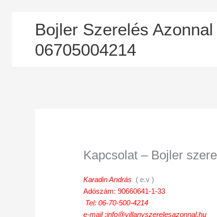
Skip
Bojler Szerelés Azonnal
to
content
06705004214
Kapcsolat – Bojler szere
Karadin András
( e.v )
Adószám:
90660641-1-33
Tel: 06-70-500-4214
e-mail :info@villanyszerelesazonnal.hu