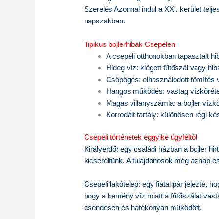
Szerelés Azonnal indul a XXI. kerület telj
napszakban.
Tipikus bojlerhibák Csepelen
A csepeli otthonokban tapasztalt hi
Hideg víz: kiégett fűtőszál vagy hib
Csöpögés: elhasználódott tömítés 
Hangos működés: vastag vízkőréteg 
Magas villanyszámla: a bojler vízk
Korrodált tartály: különösen régi ké
Csepeli történetek eggyike ügyféltől
Királyerdő: egy családi házban a bojler hirtel
kicseréltünk. A tulajdonosok még aznap est
Csepeli lakótelep: egy fiatal pár jelezte, 
hogy a kemény víz miatt a fűtőszálat vast
csendesen és hatékonyan működött.