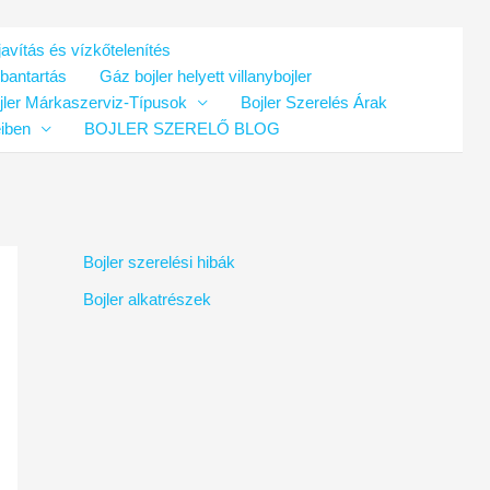
avítás és vízkőtelenítés
rbantartás
Gáz bojler helyett villanybojler
jler Márkaszerviz-Típusok
Bojler Szerelés Árak
eiben
BOJLER SZERELŐ BLOG
Bojler szerelési hibák
Bojler alkatrészek