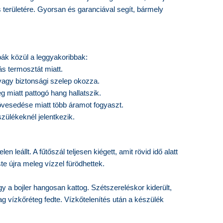
es területére. Gyorsan és garanciával segít, bármely
bák közül a leggyakoribbak:
ás termosztát miatt.
vagy biztonsági szelep okozza.
miatt pattogó hang hallatszik.
övesedése miatt több áramot fogyaszt.
szülékeknél jelentkezik.
en leállt. A fűtőszál teljesen kiégett, amit rövid idő alatt
e újra meleg vízzel fürödhettek.
hogy a bojler hangosan kattog. Szétszereléskor kiderült,
ag vízkőréteg fedte. Vízkőtelenítés után a készülék