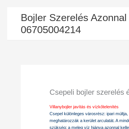
Skip
Bojler Szerelés Azonnal
to
content
06705004214
Csepeli bojler szerelés é
Villanybojler javítás és vízkőtelenítés
Csepel különleges városrész: ipari múltja, 
meghatározzák a kerület arculatát. A mi
szükség: a meleg víz hiánya azonnal kelle