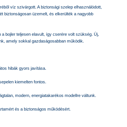
éből víz szivárgott. A biztonsági szelep elhasználódott,
ét biztonságosan üzemelt, és elkerülték a nagyobb
a bojler teljesen elavult, így cserére volt szükség. Új,
tünk, amely sokkal gazdaságosabban működik.
átos hibák gyors javítása.
sepelen kiemelten fontos.
ságtalan, modern, energiatakarékos modellre váltunk.
artamért és a biztonságos működésért.