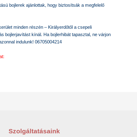
ú bojlerek ajánlottak, hogy biztosítsák a megfelelő
erület minden részén – Királyerdőtől a csepeli
bojlerjavítást kínál. Ha bojlerhibát tapasztal, ne várjon
 azonnal indulunk! 06705004214
at:
Szolgáltatásaink