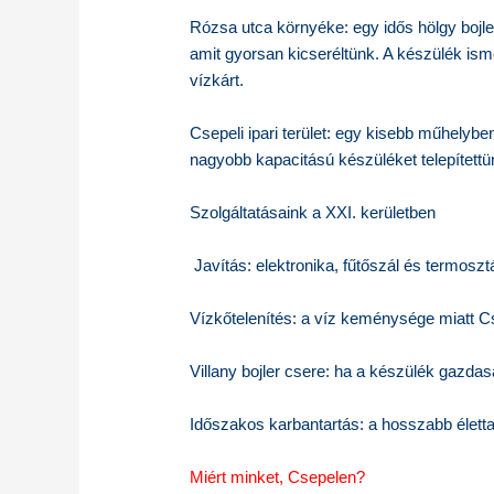
Rózsa utca környéke: egy idős hölgy bojler
amit gyorsan kicseréltünk. A készülék ism
vízkárt.
Csepeli ipari terület: egy kisebb műhelyben 
nagyobb kapacitású készüléket telepítet
Szolgáltatásaink a XXI. kerületben
Javítás: elektronika, fűtőszál és termoszt
Vízkőtelenítés: a víz keménysége miatt C
Villany bojler csere: ha a készülék gazda
Időszakos karbantartás: a hosszabb élett
Miért minket, Csepelen?