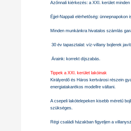
Azőnnali kiérkezés: a XXI. kerület minden
Éjjel-Nappali elérhetőség: ünnepnapokon is
Minden munkánkra hivatalos számlás garan
30 év tapasztalat: víz-villany bojlerek jav
Áraink: korrekt díjszabás.
Tippek a XXI. kerület lakóinak
Királyerdő és Háros kertvárosi részein 
energiatakarékos modellre váltani.
A csepeli lakótelepeken kisebb méretű bo
szükséges.
Régi családi házakban figyeljen a villanys