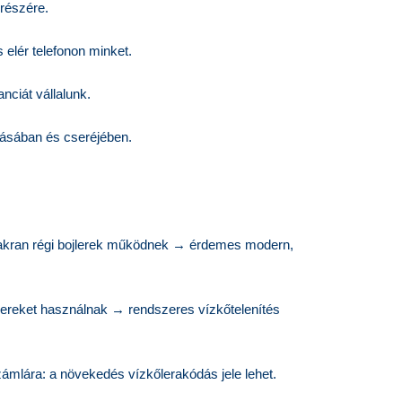
 részére.
 elér telefonon minket.
ciát vállalunk.
ításában és cseréjében.
gyakran régi bojlerek működnek → érdemes modern,
jlereket használnak → rendszeres vízkőtelenítés
zámlára: a növekedés vízkőlerakódás jele lehet.