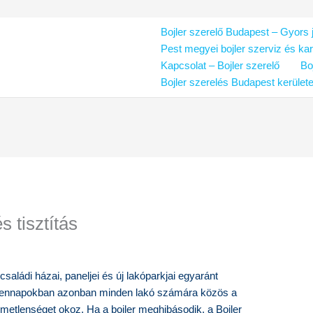
Bojler szerelő Budapest – Gyors j
Pest megyei bojler szerviz és ka
Kapcsolat – Bojler szerelő
Bo
Bojler szerelés Budapest kerület
s tisztítás
családi házai, paneljei és új lakóparkjai egyaránt
ndennapokban azonban minden lakó számára közös a
metlenséget okoz. Ha a bojler meghibásodik, a Bojler